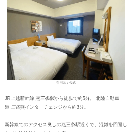
引用元：公式
JR上越新幹線
燕三条駅
から徒歩で約5分。 北陸自動車
道
三条
燕インターチェンジから約3分。
新幹線でのアクセス良しの燕三条駅近くで、混雑を回避し