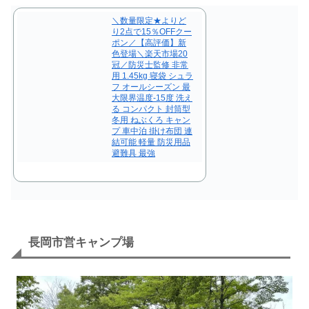
＼数量限定★よりど
り2点で15％OFFクー
ポン／【高評価】新
色登場＼楽天市場20
冠／防災士監修 非常
用 1.45kg 寝袋 シュラ
フ オールシーズン 最
大限界温度-15度 洗え
る コンパクト 封筒型
冬用 ねぶくろ キャン
プ 車中泊 掛け布団 連
結可能 軽量 防災用品
避難具 最強
長岡市営キャンプ場