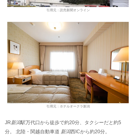
引用元：読売新聞オンライン
引用元：ホテルオークラ新潟
JR
新潟
駅万代口から徒歩で約20分、タクシーだと約5
分。 北陸・関越自動車道
新潟
西ICから約20分。