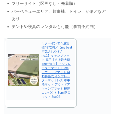
フリーサイト（区画なし・先着順）
バーベキューエリア、炊事棟、トイレ、かまどなど
あり
テントや寝具のレンタルも可能（事前予約制）
＼クーポンで☆最安
値4872円／【my best
空気入れやすさ
no.1】キャンプマッ
ト 厚手【史上最大幅
75cm追加】インフレ
ーターマット 10cm
アウトドアマット 自
動膨張式 インフレー
ターマットレス 車中
泊マット アウトドア
キャンプマット 極厚
コンパクト 8cm 防災
マット 3sp02