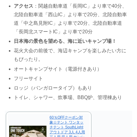
アクセス
：関越自動車道「長岡IC」より車で40分、
北陸自動車道「西山IC」より車で20分、北陸自動車
道「中之島見附IC」より車で20分、北陸自動車道
「長岡北スマートIC」より車で20分
日本海の景色を望める、海に近いキャンプ場！
花火大会の前後で、海辺キャンプを楽しみたい方に
もぴったり。
オートキャンプサイト（電源付きあり）
フリーサイト
ロッジ（バンガロータイプ）もあり
トイレ、シャワー、炊事場、BBQ炉、管理棟あり
60％OFFクーポン対
象☆テント ワンタッ
チテント SouthLight
アウトドア 3人 4人用
三人用 四人用 サンシ