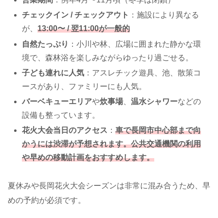
チェックイン / チェックアウト
：施設により異なる
が、
13:00〜 / 翌11:00が一般的
自然たっぷり
：小川や林、広場に囲まれた静かな環
境で、森林浴を楽しみながらゆったり過ごせる。
子ども連れに人気
：アスレチック遊具、池、散策コ
ースがあり、ファミリーにも人気。
バーベキューエリア
や
炊事場
、
温水シャワー
などの
設備も整っています。
花火大会当日のアクセス
：
車で長岡市中心部まで向
かうには渋滞が予想されます。公共交通機関の利用
や早めの移動計画をおすすめします。
夏休みや長岡花火大会シーズンは非常に混み合うため、早
めの予約が必須です。