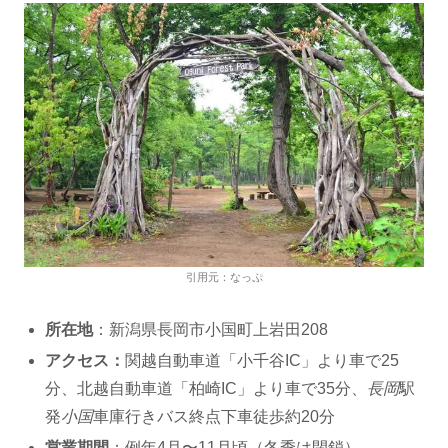
引用元：なっぷ
所在地
：新潟県長岡市小国町上岩田208
アクセス：
関越自動車道「小千谷IC」より車で25
分、北越自動車道「柏崎IC」より車で35分、
長岡
駅
発
小国
車庫行きバス終点下車徒歩約20分
営業期間
：例年4月〜11月頃（冬季は閉鎖）