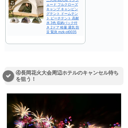
ェード フルクローズ
キャンプ キャンピン
グテント ドームテン
ト ビーチテント 高耐
水 3色 収納バック付
き 2ドア 軽量 通気 防
災 緊急 mzk-ot0035
④長岡花火大会周辺ホテルのキャンセル待ち
を狙う！