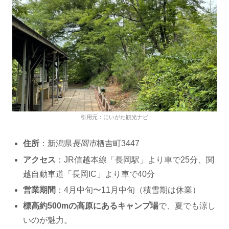
引用元：にいがた観光ナビ
住所
：新潟県
長岡市
栖吉町3447
アクセス
：JR信越本線「長岡駅」より車で25分、関
越自動車道「長岡IC」より車で40分
営業期間
：4月中旬〜11月中旬（積雪期は休業）
標高約500mの高原にあるキャンプ場
で、夏でも涼し
いのが魅力。