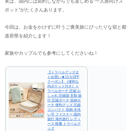
実は、国内には節約しながらでも楽しめる“一人旅向けス
ポット”がたくさんあります。
今回は、お金をかけずに叶うご褒美旅にぴったりな宿と都
道府県を紹介します！
家族やカップルでも参考にしてくださいね！
【トラベルグッズま
とめ買い★15％OFF
クーポン】《便利な
内ポケット付き》ト
ラベルポーチ 圧縮 お
しゃれ 圧縮袋 衣類 旅
行 圧縮ポーチ 収納ポ
ーチ 便利グッズ 圧縮
コンパクト 収納 水洗
い可 ファスナー 国内
旅行 海外旅行 レディ
ース 軽量 トラベルグ
ッズ