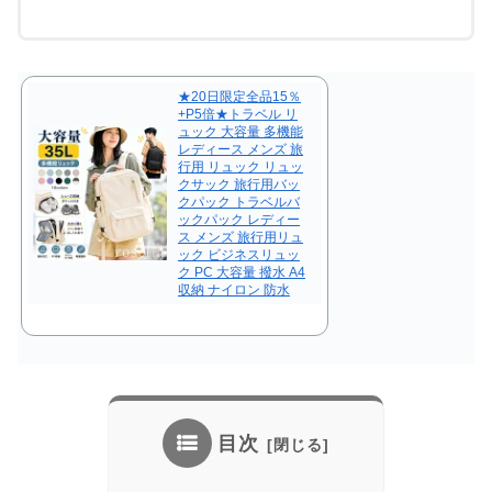
★20日限定全品15％
+P5倍★トラベル リ
ュック 大容量 多機能
レディース メンズ 旅
行用 リュック リュッ
クサック 旅行用バッ
クパック トラベルバ
ックパック レディー
ス メンズ 旅行用リュ
ック ビジネスリュッ
ク PC 大容量 撥水 A4
収納 ナイロン 防水
目次