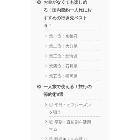
お金がなくても楽しめ
る！国内節約一人旅にお
すすめの行き先ベスト
５！
第一位：京都府
第二位：大分県
第三位：北海道
第四位：石川県
第五位：福岡県
一人旅で使える！旅行の
節約術8選
① 平日・オフシーズン
を狙う
② 早割・直前割を活用
する
③ 駅近ホテルを選ぶ