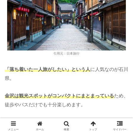
引用元：日本旅行
「落ち着いた一人旅がしたい」という人
に人気なのが石川
県。
金沢は観光スポットがコンパクトにまとまっている
ため、
徒歩やバスだけでも十分楽しめます。
移動費を節約しながら、兼六園やひがし茶屋街など“ご褒
メニュー
ホーム
検索
トップ
サイドバー
美感のある旅行”を味わえるのが魅力です。