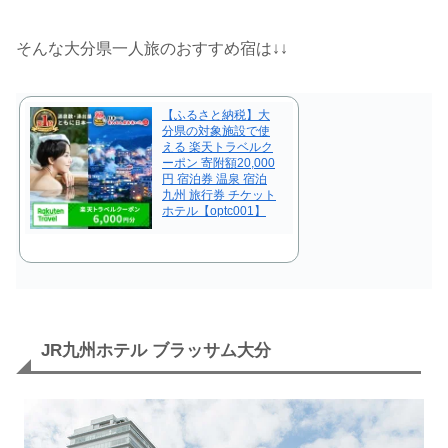
そんな大分県一人旅のおすすめ宿は↓↓
【ふるさと納税】大
分県の対象施設で使
える 楽天トラベルク
ーポン 寄附額20,000
円 宿泊券 温泉 宿泊
九州 旅行券 チケット
ホテル【optc001】
JR九州ホテル ブラッサム大分