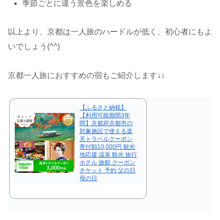
季節ごとに違う景色を楽しめる
以上より、京都は一人旅のハードルが低く、初心者にもよ
いでしょう(^^)
京都一人旅におすすめの宿もご紹介します↓↓
【ふるさと納税】
【利用可能期間3年
間】京都府京都市の
対象施設で使える楽
天トラベルクーポン
寄付額10,000円 観光
地応援 温泉 観光 旅行
ホテル 旅館 クーポン
チケット 予約 父の日
母の日