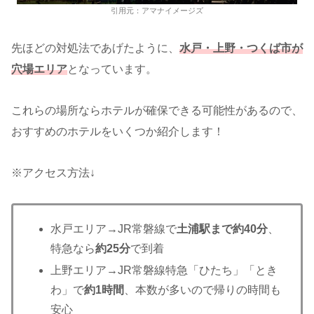
引用元：アマナイメージズ
先ほどの対処法であげたように、
水戸・上野・つくば市が
穴場エリア
となっています。
これらの場所ならホテルが確保できる可能性があるので、
おすすめのホテルをいくつか紹介します！
※アクセス方法↓
水戸エリア→JR常磐線で
土浦駅まで約40分
、
特急なら
約25分
で到着
上野エリア→JR常磐線特急「ひたち」「とき
わ」で
約1時間
、本数が多いので帰りの時間も
安心