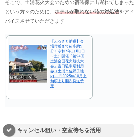
そこで、土浦花火大会のための宿確保に出遅れてしまった
という方々のために、
ホテルが取れない時の対処法
をアド
バイスさせていただきます！！
【ふるさと納税】会
場付近まで徒歩約5
分！令和7年11月1日
（土）開催「第94回
土浦全国花火競技大
会」当日駐車場利用
券（土浦市佐野子地
内） ※2025年10月上
旬頃より順次発送予
定
キャンセル狙い・空室待ちを活用