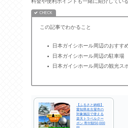
料金や便利ポイントも一緒に紹介している
この記事でわかること
日本ガイシホール周辺のおすす
日本ガイシホール周辺の駐車場
日本ガイシホール周辺の観光ス
【ふるさと納税】
愛知県名古屋市の
対象施設で使える
楽天トラベルクー
ポン 寄付額50,000
円