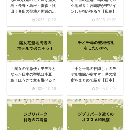
島・長野・島根・青森・秋
ケ地巡り！宮崎駿がデザイ
田！各所の聖地と周辺の宿
ンした宿がある？【広島】
を紹介！
2025.10.22
2025.10.20
「魔女の宅急便」モデルと
「千と千尋の神隠し」のモ
なった日本の聖地は小豆
デル旅館が多すぎ！噂の場
島！ほうきで空も飛べる？
所をまとめて紹介【日本】
2025.10.18
2025.09.13