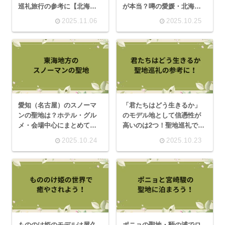
巡礼旅行の参考に【北海
が本当？噂の愛媛・北海
道】
道・大分を比較【聖地巡
2025.11.06
2025.10.25
礼】
愛知（名古屋）のスノーマ
「君たちはどう生きるか」
ンの聖地は？ホテル・グル
のモデル地として信憑性が
メ・会場中心にまとめてみ
高いのは2つ！聖地巡礼でお
た！
すすめの宿も紹介【栃木・
2025.10.24
2025.10.23
福岡】
もののけ姫のモデルは屋久
ポニョの聖地・鞆の浦でロ