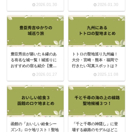
ック！
2026.01.30
2026.01.30
豊臣秀吉が築いた＆縁のあ
トトロの聖地巡り九州編！
る有名な城一覧！城巡りに
大分・宮崎・熊本・福岡で
おすすめの宿も紹介【豊臣
行きたい写真スポットは？
兄弟】
2026.01.27
2025.11.08
函館の「おいしい給食シー
「千と千尋の神隠し」に登
ズン3」ロケ地リスト！聖地
場する線路のモデルはどこ