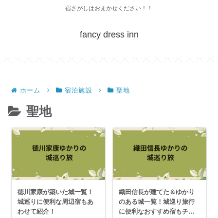
宿さがしはおまかせください！！
fancy dress inn
ホーム
宿泊施設
聖地
聖地
徳川家康が築いた城一覧！
織田信長が建てた＆ゆかり
城巡りに便利な周辺宿もあ
のある城一覧！城巡り旅行
わせて紹介！
に便利なおすすめ宿もチェ